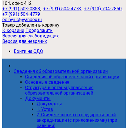
104, офис 412
+7 (991) 503-0858
,
+7 (991) 504-4778
,
+7 (913) 704-2850
,
+7 (991) 504-4779
edinyiuc@yandex.ru
Товар добавлен в корзину
К корзине
Продолжить
Версия для слабовидящих
Версия для незрячих
Войти на СДО
Сведения об образовательной организации
Сведения об образовательной организации
Основные сведения
Структура и органы управления
образовательной организацией
Документы
Документы
1. Устав
2. Свидетельство о государственной
аккредитации (с приложениями) (при
наличии)