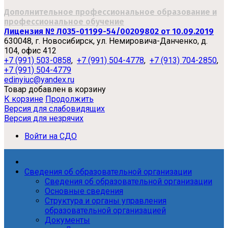
Дополнительное профессиональное образование и
профессиональное обучение
Лицензия № Л035-01199-54/00209802 от 10.09.2019
630048, г. Новосибирск, ул. Немировича-Данченко, д.
104, офис 412
+7 (991) 503-0858
,
+7 (991) 504-4778
,
+7 (913) 704-2850
,
+7 (991) 504-4779
edinyiuc@yandex.ru
Товар добавлен в корзину
К корзине
Продолжить
Версия для слабовидящих
Версия для незрячих
Войти на СДО
Сведения об образовательной организации
Сведения об образовательной организации
Основные сведения
Структура и органы управления
образовательной организацией
Документы