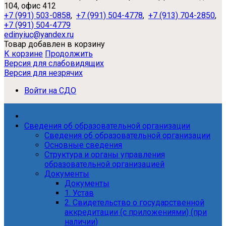
104, офис 412
+7 (991) 503-0858
,
+7 (991) 504-4778
,
+7 (913) 704-2850
,
+7 (991) 504-4779
edinyiuc@yandex.ru
Товар добавлен в корзину
К корзине
Продолжить
Версия для слабовидящих
Версия для незрячих
Войти на СДО
Сведения об образовательной организации
Сведения об образовательной организации
Основные сведения
Структура и органы управления
образовательной организацией
Документы
Документы
1. Устав
2. Свидетельство о государственной
аккредитации (с приложениями) (при
наличии)