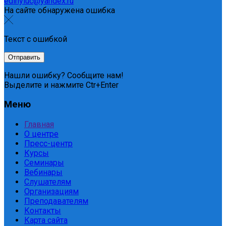
edinyiuc@yandex.ru
На сайте обнаружена ошибка
Текст с ошибкой
Нашли ошибку? Сообщите нам!
Выделите и нажмите Ctr+Enter
Меню
Главная
О центре
Пресс-центр
Курсы
Семинары
Вебинары
Слушателям
Организациям
Преподавателям
Контакты
Карта сайта