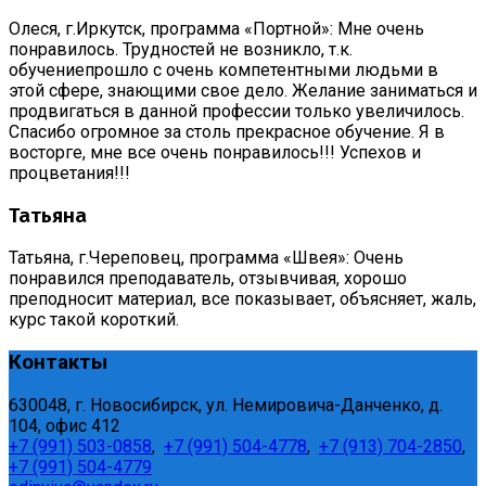
Олеся, г.Иркутск, программа «Портной»: Мне очень
понравилось. Трудностей не возникло, т.к.
обучениепрошло с очень компетентными людьми в
этой сфере, знающими свое дело. Желание заниматься и
продвигаться в данной профессии только увеличилось.
Спасибо огромное за столь прекрасное обучение. Я в
восторге, мне все очень понравилось!!! Успехов и
процветания!!!
Татьяна
Татьяна, г.Череповец, программа «Швея»: Очень
понравился преподаватель, отзывчивая, хорошо
преподносит материал, все показывает, объясняет, жаль,
курс такой короткий.
Контакты
630048, г. Новосибирск, ул. Немировича-Данченко, д.
104, офис 412
+7 (991) 503-0858
,
+7 (991) 504-4778
,
+7 (913) 704-2850
,
+7 (991) 504-4779