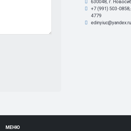
630048, г. Новоси
+7 (991) 503-0858,
4779
edinyiuc@yandex.r
МЕНЮ