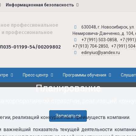
Информационная безопасность
ьное профессиональное
630048, г. Новосибирск, ул.
 и профессиональное
Немировича-Данченко, д. 104,
+7 (991) 503-0858
,
+7 (991
+7 (913) 704-2850
,
+7 (991) 50
Л035-01199-54/00209802
edinyiuc@yandex.ru
нтре
Пресс-центр
Программы обучения
Слушат
Планирование
ка корпоративной стратегии, реализаций конк
Записаться
тегии, реализаций конкурентных преимуществ компании.
и важнейший показатель текущей деятельности компании 